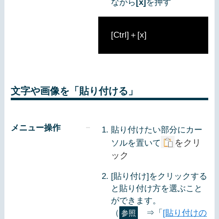
ながら
[x]
を押す
[Ctrl]＋[x]
文字や画像を「貼り付ける」
メニュー操作
貼り付けたい部分にカー
をクリ
ソルを置いて
ック
[貼り付け]をクリックする
と貼り付け方を選ぶこと
ができます。
（
⇒「
[貼り付けの
参照