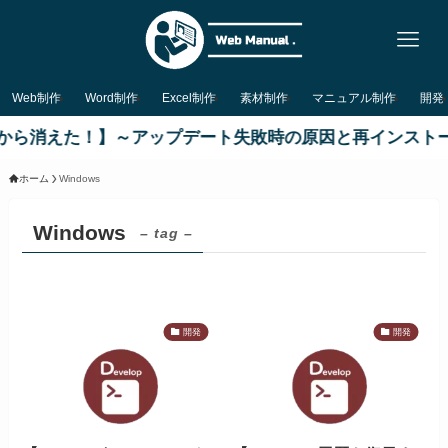
Web制作
Word制作
Excel制作
素材制作
マニュアル制作
開発
ndowsから消えた！】～アップデート失敗時の原因と再インスト
ホーム
Windows
Windows
– tag –
開発
開発