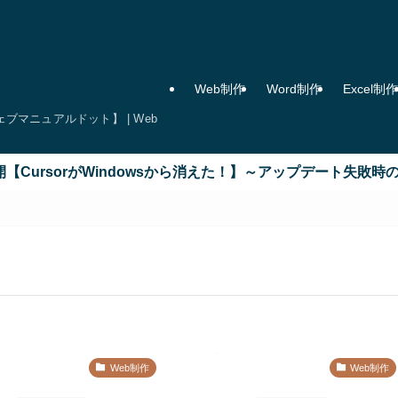
Web制作
Word制作
Excel制作
マニュアルドット】 | Web
ursorがWindowsから消えた！】～アップデート失敗時の原
Web制作
Web制作