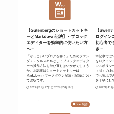
【Gutenbergのショートカットキ
【Swel
ーとMarkdown記法】～ブロック
ログイン
エディターを効率的に使いたい方
初心者で
へ～
き～
「かっこいいブログを書く」ためのファン
本記事ではS
ダメンタルスキルとしてブロックエディタ
をログイン
ーの操作方法を学び直しはいかがでしょう
ンスポリシ
か。本記事はショートカットキーは
（h2）の
Markdown（マークダウン記法）記法につい
でも実現で
て説明です。
を丁寧にし
2022年11月27日
2024年3月19日
2022年11
Web制作