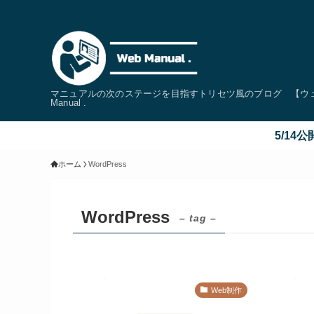
マニュアルの次のステージを目指すトリセツ風のブログ 【ウェブ
Manual .
5/14公開【C
ホーム
WordPress
WordPress
– tag –
Web制作