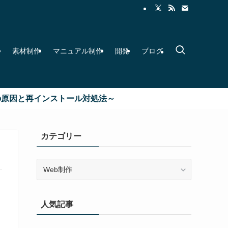
素材制作
マニュアル制作
開発
ブログ
因と再インストール対処法～
カテゴリー
カ
テ
ゴ
リ
人気記事
ー