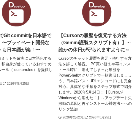
rでGit commitを日本語で
【Cursorの履歴を復元する方法
】〜プライベート開発な
（Gemini謹製スクリプト有）】～
トも日本語が楽！〜
誰かの休日が守られますように～
のAIコミットを確実に日本語化する
Cursorのチャット履歴を復元・移行する方
、私自身が使っているおすすめ
法を詳しく解説。 PC買い替えや再インス
ル（.cursorrules）を提供し
トール時に、消えてしまった履歴を
PowerShellスクリプトで一括復旧しましょ
う。日本語パス・URLエンコードにも完全
8日
2026年5月25日
対応。具体的な手順をステップ形式で紹介
します。2026年5月14日：【Cursorが
Windowsから消えた！】～アップデート失
敗時の原因と再インストール対処法～への
リンク追加
2026年2月23日
2026年5月25日