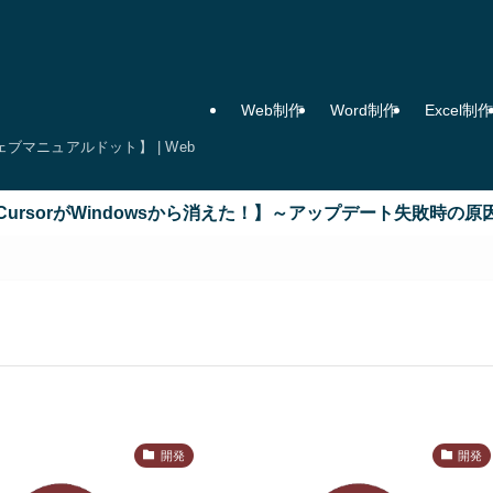
Web制作
Word制作
Excel制作
マニュアルドット】 | Web
sorがWindowsから消えた！】～アップデート失敗時の原因と
開発
開発