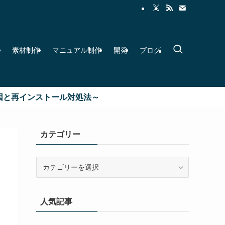
素材制作
マニュアル制作
開発
ブログ
再インストール対処法～
カテゴリー
カ
テ
ゴ
リ
人気記事
ー