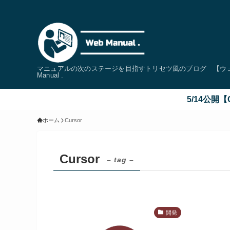
マニュアルの次のステージを目指すトリセツ風のブログ 【ウェブ
Manual .
5/14公開【Cur
ホーム
Cursor
Cursor
– tag –
開発