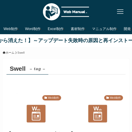
Web制作
Word制作
Excel制作
素材制作
マニュアル制作
開発
dowsから消えた！】～アップデート失敗時の原因と再インスト
ホーム
Swell
Swell
– tag –
Web制作
Web制作