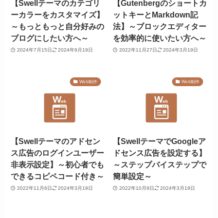
【Swellテーマのカテゴリ
【Gutenbergのショートカ
ーカラーをカスタマイズ】
ットキーとMarkdown記
～もっともっと自分好みの
法】～ブロックエディター
ブログにしたい方へ～
を効率的に使いたい方へ～
2024年7月15日
2024年9月19日
2022年11月27日
2024年3月19日
Web制作
Web制作
【Swellテーマのアドセン
【SwellテーマでGoogleア
ス広告のログインユーザー
ドセンス広告を設定する】
非表示設定】～初心者でも
～ステップバイステップで
できるコピペコード付き～
簡単設定～
2022年11月6日
2024年3月19日
2022年10月9日
2024年3月19日